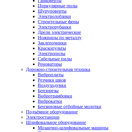
Гайковерты
Циркулярные пилы
Шуруповерты
Электролобзики
Строительные фены
Электрорубанки
Дрели электрические
Ножницы по металлу
Заклепочники
Краскопульты
Электропилы
Сабельные пилы
Реноваторы
Дорожно-строительная техника
Виброплиты
Резчики швов
Воздуходувки
Бензорезы
Вибротрамбовки
Виброкатки
Бензиновые отбойные молотки
Подъёмное оборудование
Электростанции
Шлифовальное оборудование
Мозаично-шлифовальные машины